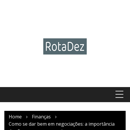
Skip
to
content
Home
Finanças
Como se dar bem em negociações: a importância