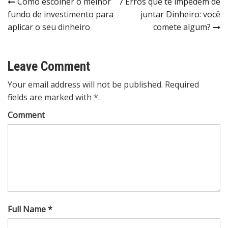
Post
Como escolher o melhor
7 Erros que te impedem de
fundo de investimento para
juntar Dinheiro: você
navigation
aplicar o seu dinheiro
comete algum?
Leave Comment
Your email address will not be published. Required
fields are marked with *.
Comment
Full Name *