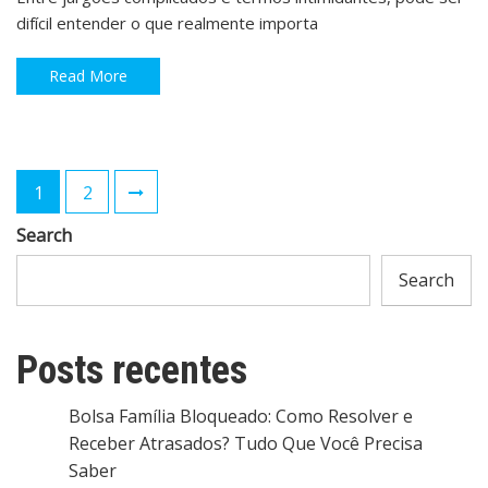
difícil entender o que realmente importa
Read More
Posts
1
2
navigation
Search
Search
Posts recentes
Bolsa Família Bloqueado: Como Resolver e
Receber Atrasados? Tudo Que Você Precisa
Saber