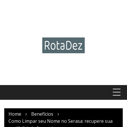
Skip
to
content
Home
Benefícios
Como Limpar seu Nome no Serasa: recupere sua