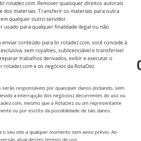
 br.rotadez.com. Remover quaisquer direitos autorais
 dos materiais. Transferir os materiais para outra
 em qualquer outro servidor.
er usado para qualquer finalidade ilegal ou não
o enviar conteúdo para br.rotadez.com, você concede à
xclusiva, sem royalties, sublicenciável e transferível
preparar trabalhos derivados, exibir e executar o
r.rotadez.com e os negócios da RotaDez.
serão responsáveis por quaisquer danos (incluindo, sem
 devido a interrupção dos negócios) decorrentes do uso ou
.rotadez.com, mesmo que a RotaDez ou um representante
ente ou por escrito da possibilidade de tais danos.
 o seu site a qualquer momento sem aviso prévio. Ao
à versão atual destes termos de uso.